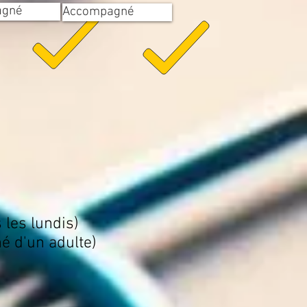
agné
Accompagné
les lundis)
 d'un adulte)