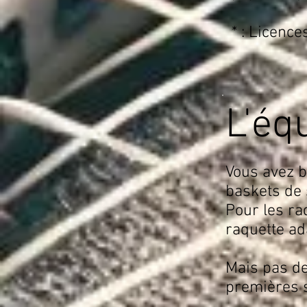
* : Licence
L'éq
Vous avez b
baskets de 
Pour les ra
raquette ada
Mais pas de
premières s