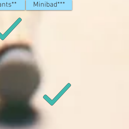
ants**
Minibad***