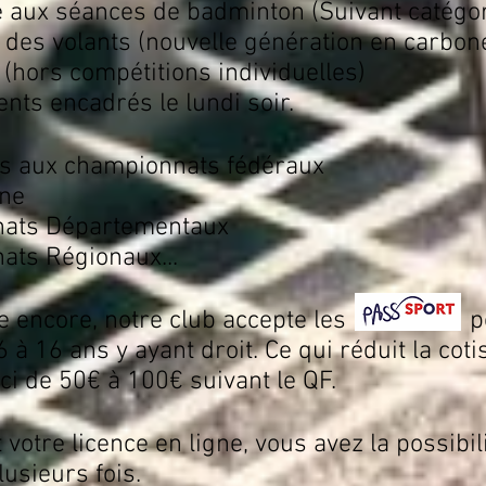
e aux séances de badminton (Suivant catégor
 des volants (nouvelle génération en carbon
e (hors compétitions individuelles)
nts encadrés le lundi soir.
ns aux championnats fédéraux
ne​
ats D
épartementaux
ts Régionaux...
née encore, notre club accepte les po
 à 16 ans y ayant droit. Ce qui réduit la coti
ci de 50€ à 100€ suivant le QF.
votre licence en ligne, vous avez la possibil
usieurs fois.