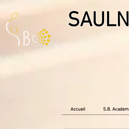
SAULN
Accueil
S.B. Academ