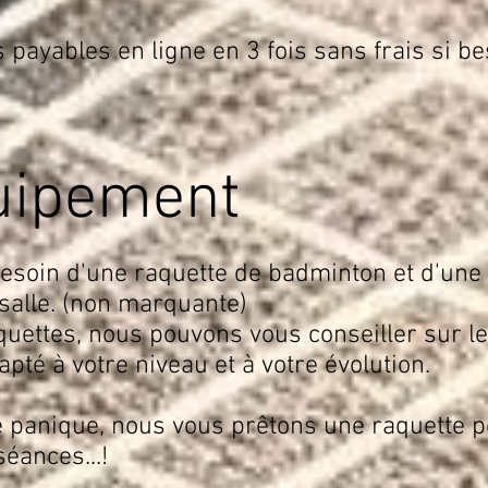
s payables en ligne en 3 fois sans frais si be
uipement
esoin d'une raquette de badminton et d'une 
salle. (non marquante)
quettes, nous pouvons vous conseiller sur le
pté à votre niveau et à votre évolution.
 panique, nous vous prêtons une raquette p
éances...!