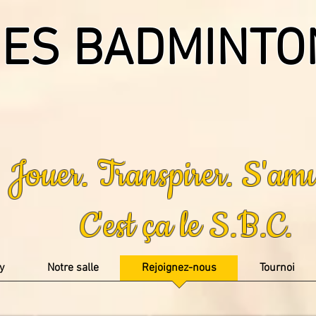
ES BADMINTO
Jouer. Transpirer. S'amu
C'est ça le S.B.C.
y
Notre salle
Rejoignez-nous
Tournoi