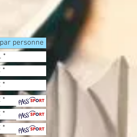
 par personne
 *
 *
 *
 *
 *
 *