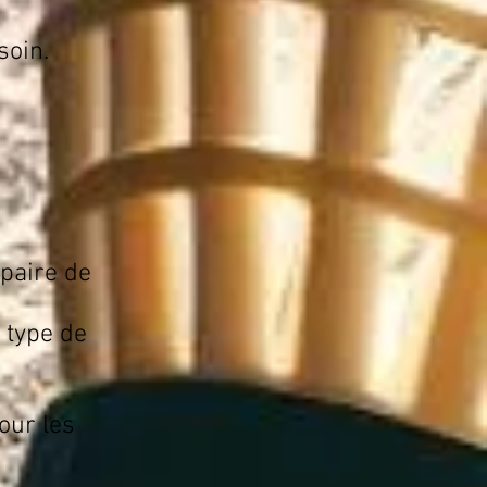
soin.
paire de
 type de
our les