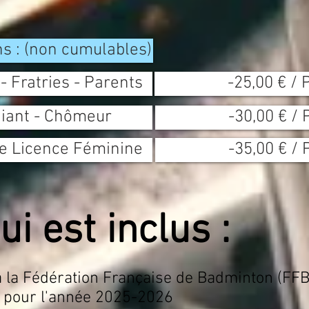
s : (non cumulables)
- Fratries - Parents
-25,00 € / 
diant - Chômeur
-30,00 € / 
e Licence Féminine
-35,00 € / 
ui est inclus :
 la Fédération Française de Badminton (FF
 pour l'année 2025
-2026