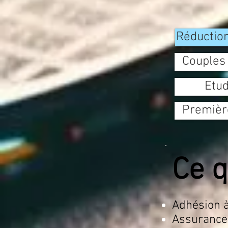
Réduction
Couples 
Etu
Premièr
Ce q
Adhésion à
Assurance