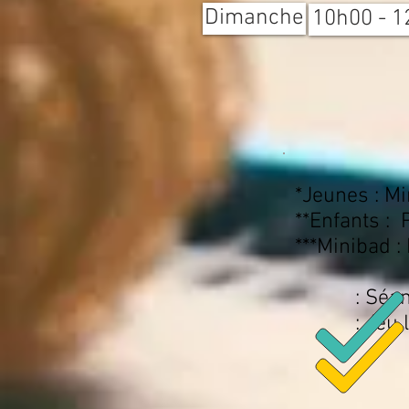
Dimanche
10h00 - 1
*Jeunes : M
**Enfants :
***Minibad :
: Séance e
: Jeu libre