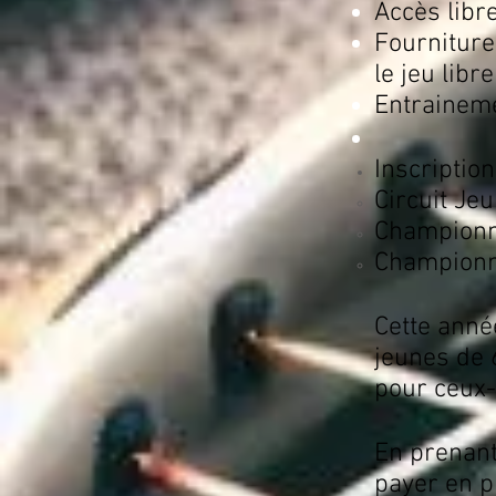
Accès libr
Fourniture
le jeu libr
Entraineme
Inscriptio
Circuit Jeu
Championn
Championna
Cette an
jeunes de 6
pour ceux-
En prenant 
payer en pl