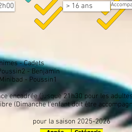
Accomp
2h00
> 16 ans
inimes - Cadets
 Poussin2 - Benjamin
 Minibad - Poussin1
ncadrée (jusque 21h30 pour les adultes 
 (Dimanche l'enfant doit être accompagné
pour la saison 2025-2026