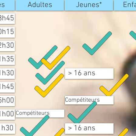
es
Adultes
Jeunes*
Enf
8h45
0h15
2h30
1h35
1h30
> 16 ans
1h45
5h00
Compétiteurs
1h00
Compétiteurs
1h30
> 16 ans