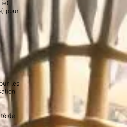
ie)
e) pour
ur les
sation
ité de