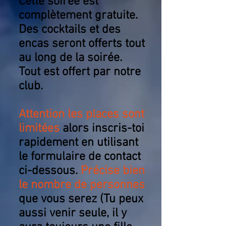
Cette soirée est
complètement gratuite.
Des cocktails et des
encas seront offerts tout
au long de la soirée.
Tout est offert par notre
club.
Attention les places sont
limitées
alors inscris-toi
rapidement en utilisant
le formulaire de contact
ci-dessous.
Précise bien
le nombre de personnes
que vous serez (Tu peux
aussi venir seule, il y