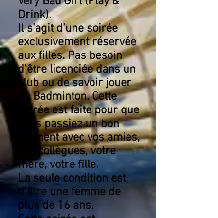
Very Bad'Girl (Play &
Drink).
Il s'agit d'une soirée
exclusivement réservée
aux filles. Pas besoin
d'être licenciée dans un
club ou de savoir jouer
au Badminton. Cette
soirée est faite pour que
vous passiez un bon
moment avec vos amies,
vos collègues, votre
mère, votre fille.
La seule condition est
d'être une femme de
plus de 16 ans.